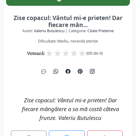
Zise copacul: Vântul mi-e prieten! Dar
fiecare mân...
Autor:
Valeriu Butulescu
| Categorie:
Citate Prietenie
Dificultate: Mediu, necesită atenție
★
★
★
★
★
Votează:
(
0
/5 din
0
)
Zise copacul: Vântul mi-e prieten! Dar
fiecare mângâiere a sa mă costă câteva
frunze. Valeriu Butulescu