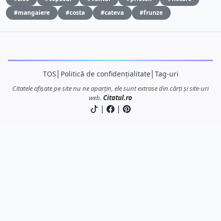
#mangaiere
#costa
#cateva
#frunze
TOS
│
Politică de confidențialitate
│
Tag-uri
Citatele afișate pe site nu ne aparțin, ele sunt extrase din cărți și site-uri
web.
Citatul.ro
|
|