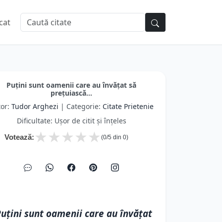
cat
Puţini sunt oamenii care au învăţat să
preţuiască...
tor:
Tudor Arghezi
| Categorie:
Citate Prietenie
Dificultate: Ușor de citit și înțeles
★
★
★
★
★
Votează:
(
0
/5 din
0
)
uţini sunt oamenii care au învăţat