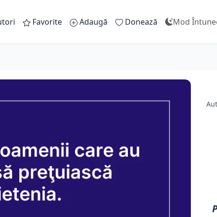
tori
Favorite
Adaugă
Donează
Mod Întune
Au
P