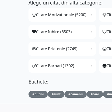
Alege un citat din altă categorie:
Citate Motivationale (5200)
Cit
Citate Iubire (6503)
Ci
Citate Prietenie (2749)
Ci
Citate Barbati (1302)
Cit
Etichete:
#putini
#sunt
#oamenii
#care
#in