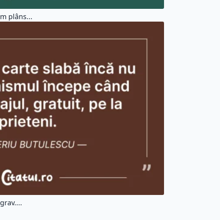
m plâns...
grav....