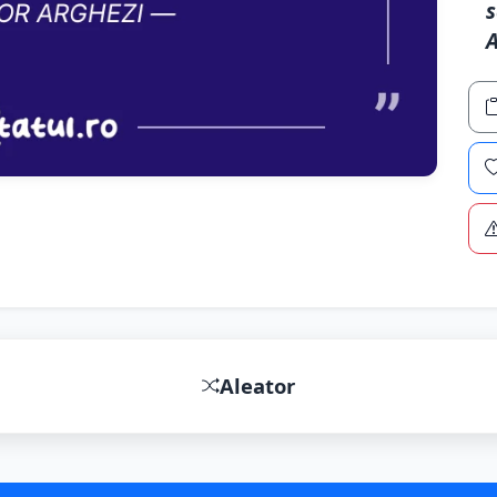
s
A
Aleator