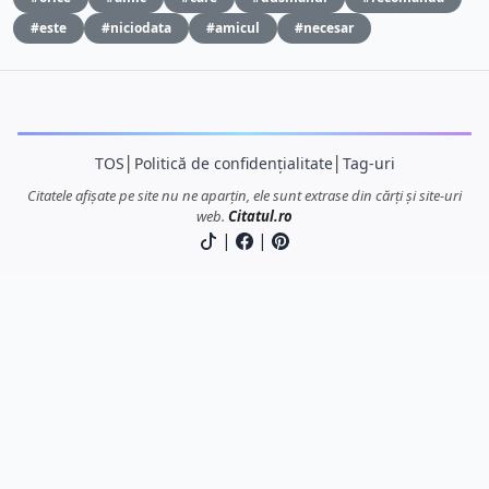
#este
#niciodata
#amicul
#necesar
TOS
│
Politică de confidențialitate
│
Tag-uri
Citatele afișate pe site nu ne aparțin, ele sunt extrase din cărți și site-uri
web.
Citatul.ro
|
|