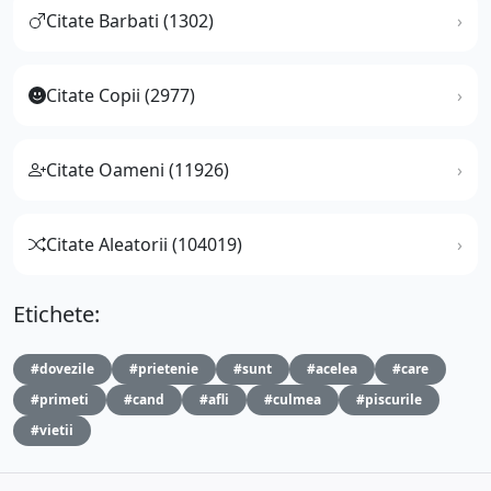
Citate Barbati (1302)
Citate Copii (2977)
Citate Oameni (11926)
Citate Aleatorii (104019)
Etichete:
#dovezile
#prietenie
#sunt
#acelea
#care
#primeti
#cand
#afli
#culmea
#piscurile
#vietii