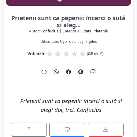
Prietenii sunt ca pepenii: încerci o sută
şi aleg...
Autor:
Confucius
| Categorie:
Citate Prietenie
Dificultate: Ușor de citit și înțeles
★
★
★
★
★
Votează:
(
0
/5 din
0
)
Prietenii sunt ca pepenii: încerci o sută şi
alegi doi, trei. Confucius