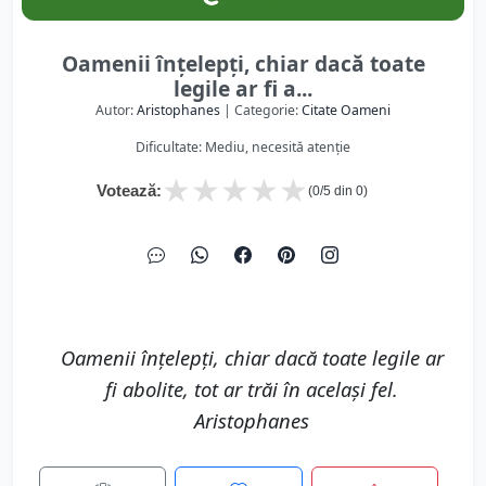
Oamenii înțelepți, chiar dacă toate
legile ar fi a...
Autor:
Aristophanes
| Categorie:
Citate Oameni
Dificultate: Mediu, necesită atenție
★
★
★
★
★
Votează:
(
0
/5 din
0
)
Oamenii înțelepți, chiar dacă toate legile ar
fi abolite, tot ar trăi în același fel.
Aristophanes