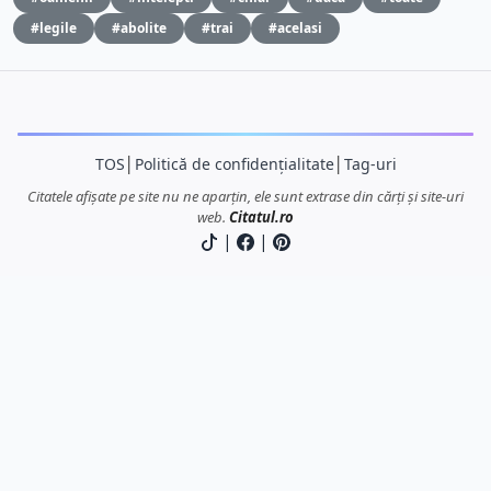
#legile
#abolite
#trai
#acelasi
TOS
│
Politică de confidențialitate
│
Tag-uri
Citatele afișate pe site nu ne aparțin, ele sunt extrase din cărți și site-uri
web.
Citatul.ro
|
|