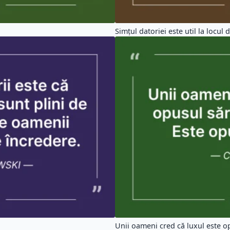
Simţul datoriei este util la locul 
Unii oameni cred că luxul este op