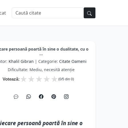
cat
care persoană poartă în sine o dualitate, cu o
...
tor:
Khalil Gibran
| Categorie:
Citate Oameni
Dificultate: Mediu, necesită atenție
★
★
★
★
★
Votează:
(
0
/5 din
0
)
iecare persoană poartă în sine o