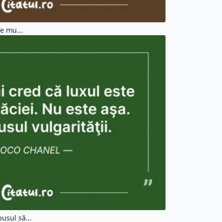
de mu...
usul să...