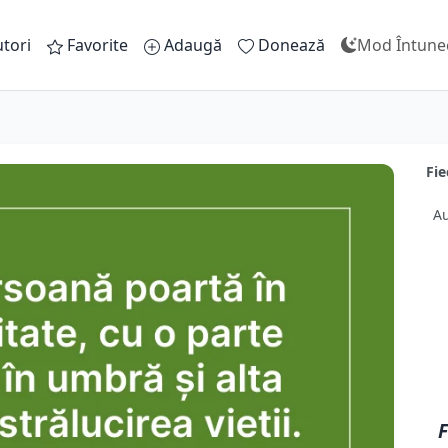
tori
Favorite
Adaugă
Donează
Mod Întune
Fie
Au
F