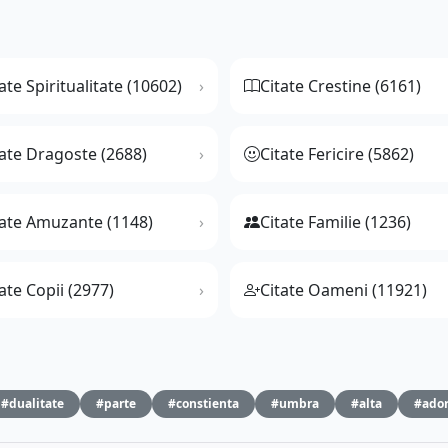
ate Spiritualitate (10602)
Citate Crestine (6161)
tate Dragoste (2688)
Citate Fericire (5862)
tate Amuzante (1148)
Citate Familie (1236)
ate Copii (2977)
Citate Oameni (11921)
#dualitate
#parte
#constienta
#umbra
#alta
#ado