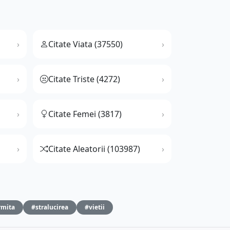
Citate Viata (37550)
Citate Triste (4272)
Citate Femei (3817)
Citate Aleatorii (103987)
rmita
#stralucirea
#vietii