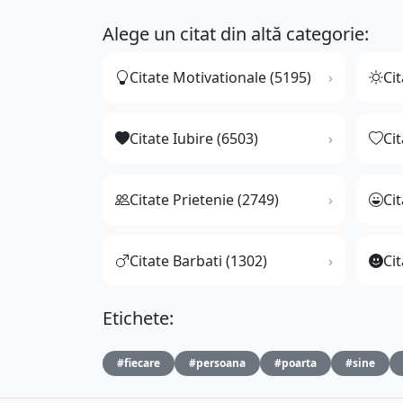
Alege un citat din altă categorie:
Citate Motivationale (5195)
Cit
Citate Iubire (6503)
Ci
Citate Prietenie (2749)
Ci
Citate Barbati (1302)
Cit
Etichete:
#fiecare
#persoana
#poarta
#sine