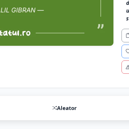
d
u
s
Aleator