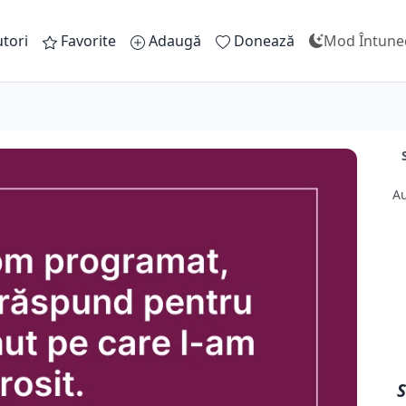
tori
Favorite
Adaugă
Donează
Mod Întune
Au
S