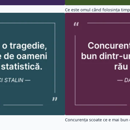
Ce este omul când folosința timpu
Concurența scoate ce e mai bun d