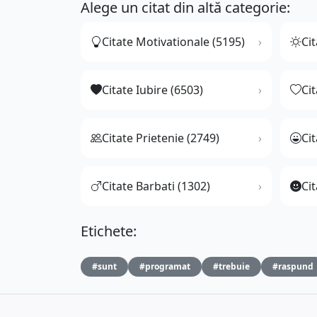
Alege un citat din altă categorie:
Citate Motivationale (5195)
Cit
Citate Iubire (6503)
Ci
Citate Prietenie (2749)
Ci
Citate Barbati (1302)
Cit
Etichete:
#sunt
#programat
#trebuie
#raspund