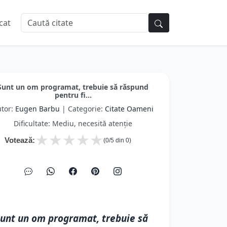
cat
Sunt un om programat, trebuie să răspund
pentru fi...
tor:
Eugen Barbu
| Categorie:
Citate Oameni
Dificultate: Mediu, necesită atenție
★
★
★
★
★
Votează:
(
0
/5 din
0
)
unt un om programat, trebuie să