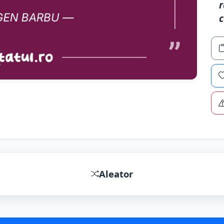
r
c
Aleator