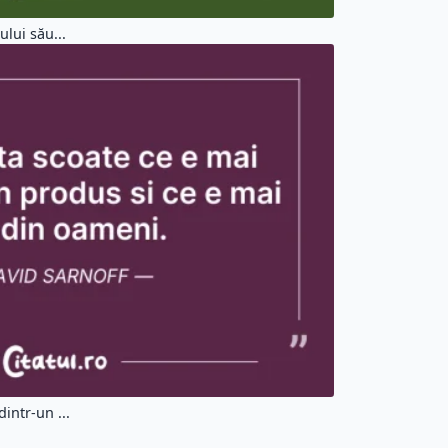
lui său...
intr-un ...