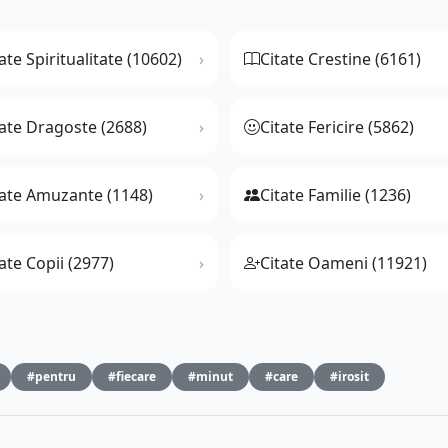
ate Spiritualitate (10602)
Citate Crestine (6161)
tate Dragoste (2688)
Citate Fericire (5862)
tate Amuzante (1148)
Citate Familie (1236)
ate Copii (2977)
Citate Oameni (11921)
#pentru
#fiecare
#minut
#care
#irosit