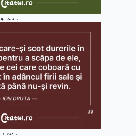
aproap...
în văz...