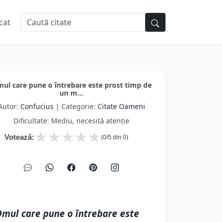
cat
ul care pune o întrebare este prost timp de
un m...
Autor:
Confucius
| Categorie:
Citate Oameni
Dificultate: Mediu, necesită atenție
★
★
★
★
★
Votează:
(
0
/5 din
0
)
mul care pune o întrebare este