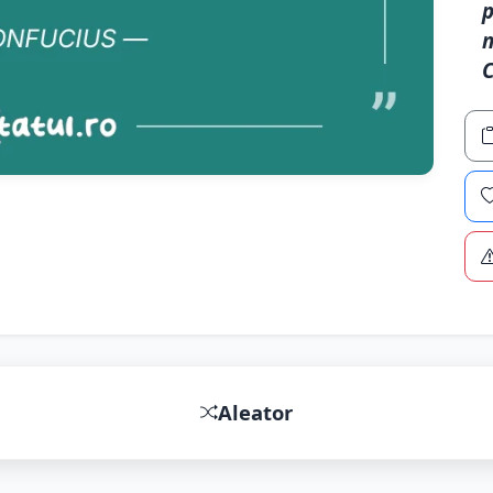
p
n
C
Aleator