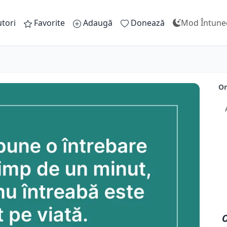
tori
Favorite
Adaugă
Donează
Mod Întune
Om
O