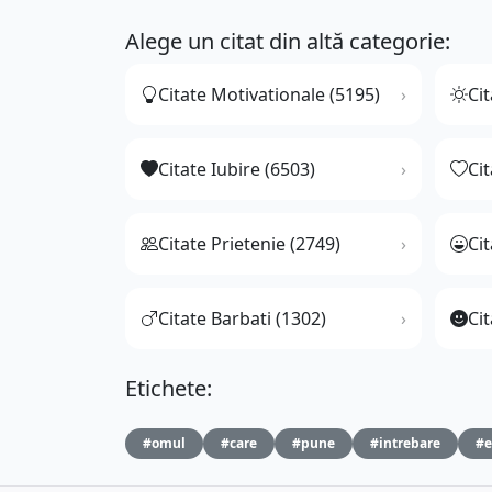
Alege un citat din altă categorie:
Citate Motivationale (5195)
Cit
Citate Iubire (6503)
Ci
Citate Prietenie (2749)
Ci
Citate Barbati (1302)
Cit
Etichete:
#omul
#care
#pune
#intrebare
#e