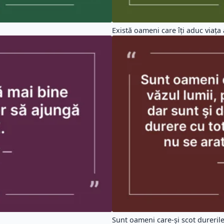
Există oameni care îţi aduc viaţa 
Sunt oameni care-şi scot durerile 