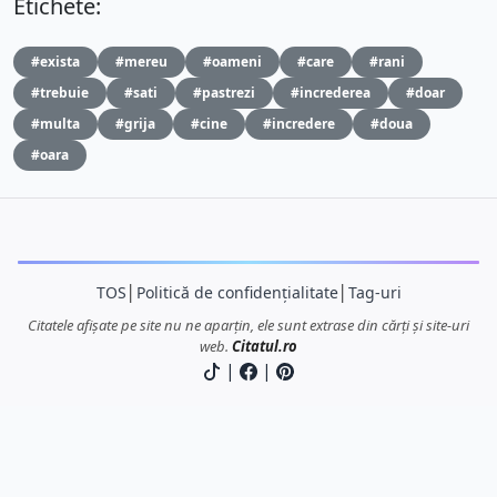
Etichete:
#exista
#mereu
#oameni
#care
#rani
#trebuie
#sati
#pastrezi
#increderea
#doar
#multa
#grija
#cine
#incredere
#doua
#oara
TOS
│
Politică de confidențialitate
│
Tag-uri
Citatele afișate pe site nu ne aparțin, ele sunt extrase din cărți și site-uri
web.
Citatul.ro
|
|