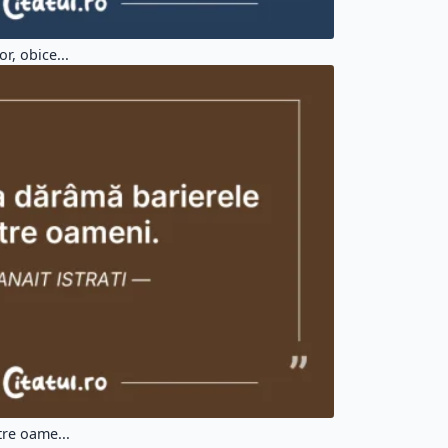
r, obice...
tre oame...