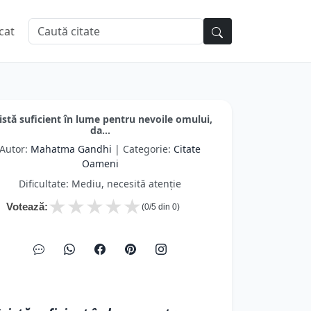
cat
istă suficient în lume pentru nevoile omului,
da...
Autor:
Mahatma Gandhi
| Categorie:
Citate
Oameni
Dificultate: Mediu, necesită atenție
★
★
★
★
★
Votează:
(
0
/5 din
0
)