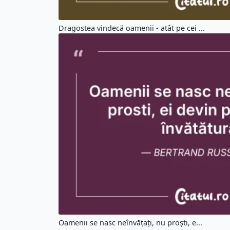
Dragostea vindecă oamenii - atât pe cei ...
Oamenii se nasc neînvățați, nu proști, e...