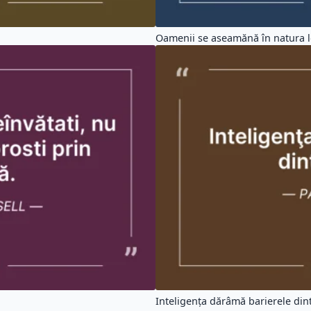
Oamenii se aseamănă în natura lo
Inteligenţa dărâmă barierele din