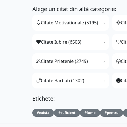
Alege un citat din altă categorie:
Citate Motivationale (5195)
Cit
Citate Iubire (6503)
Ci
Citate Prietenie (2749)
Ci
Citate Barbati (1302)
Cit
Etichete:
#exista
#suficient
#lume
#pentru