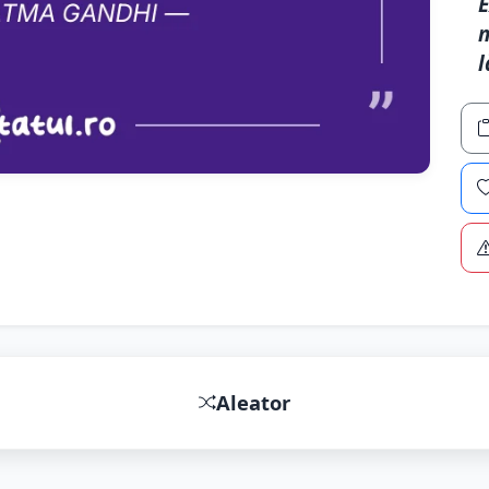
E
n
l
Aleator