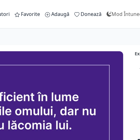
tori
Favorite
Adaugă
Donează
Mod Întune
Ex