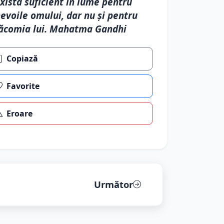
xistă suficient în lume pentru
evoile omului, dar nu şi pentru
ăcomia lui. Mahatma Gandhi
Copiază
Favorite
Eroare
Următor