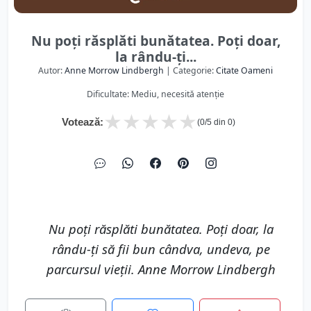
Nu poți răsplăti bunătatea. Poți doar,
la rându-ți...
Autor:
Anne Morrow Lindbergh
| Categorie:
Citate Oameni
Dificultate: Mediu, necesită atenție
★
★
★
★
★
Votează:
(
0
/5 din
0
)
Nu poți răsplăti bunătatea. Poți doar, la
rându-ți să fii bun cândva, undeva, pe
parcursul vieții. Anne Morrow Lindbergh