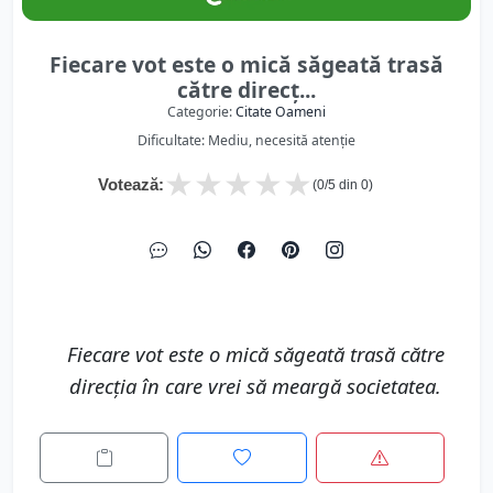
Fiecare vot este o mică săgeată trasă
către direcț...
Categorie:
Citate Oameni
Dificultate: Mediu, necesită atenție
★
★
★
★
★
Votează:
(
0
/5 din
0
)
Fiecare vot este o mică săgeată trasă către
direcția în care vrei să meargă societatea.