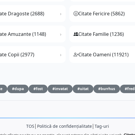
tate Dragoste (2688)
Citate Fericire (5862)
tate Amuzante (1148)
Citate Familie (1236)
ate Copii (2977)
Citate Oameni (11921)
te
#dupa
#fost
#invatat
#uitat
#burrhus
#fred
TOS
│
Politică de confidențialitate
│
Tag-uri