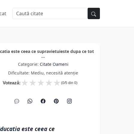
cat
catia este ceea ce supravietuieste dupa ce tot
...
Categorie:
Citate Oameni
Dificultate: Mediu, necesită atenție
★
★
★
★
★
Votează:
(
0
/5 din
0
)
ducatia este ceea ce