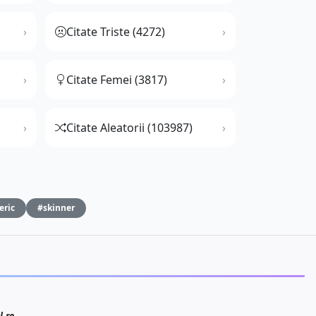
Citate Triste (4272)
Citate Femei (3817)
Citate Aleatorii (103987)
eric
#skinner