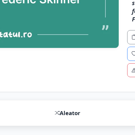
s
f
F
Aleator