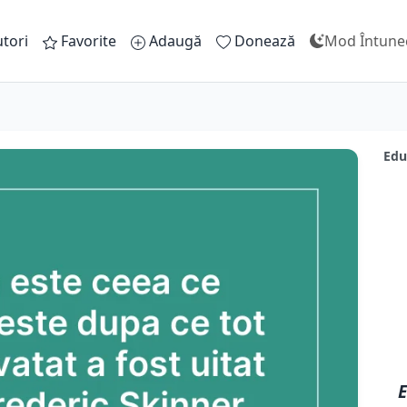
tori
Favorite
Adaugă
Donează
Mod Întune
Edu
E