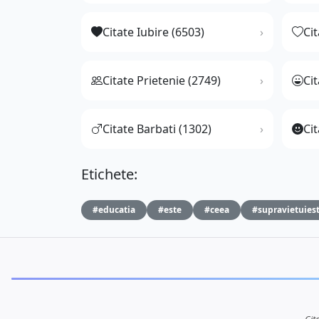
Citate Iubire (6503)
Ci
Citate Prietenie (2749)
Ci
Citate Barbati (1302)
Cit
Etichete:
#educatia
#este
#ceea
#supravietuies