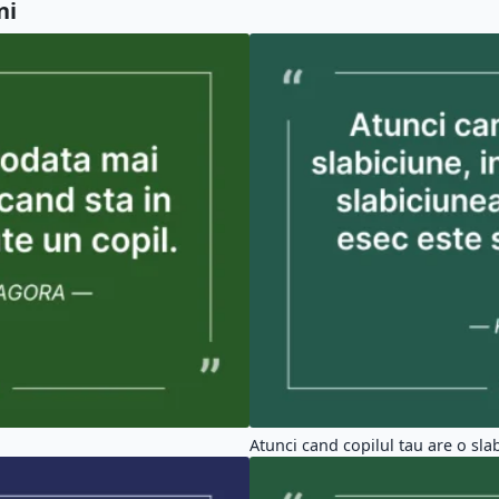
ni
Atunci cand copilul tau are o slab