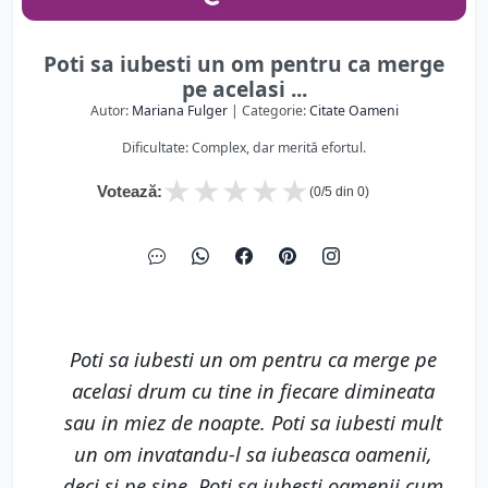
Poti sa iubesti un om pentru ca merge
pe acelasi ...
Autor:
Mariana Fulger
| Categorie:
Citate Oameni
Dificultate: Complex, dar merită efortul.
★
★
★
★
★
Votează:
(
0
/5 din
0
)
Poti sa iubesti un om pentru ca merge pe
acelasi drum cu tine in fiecare dimineata
sau in miez de noapte. Poti sa iubesti mult
un om invatandu-l sa iubeasca oamenii,
deci si pe sine. Poti sa iubesti oamenii cum