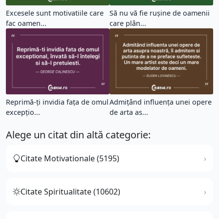
Excesele sunt motivatiile care
Să nu vă fie rușine de oamenii
fac oamen...
care plân...
Reprimă-ți invidia fața de omul
Admițând influența unei opere
excepțio...
de arta as...
Alege un citat din altă categorie:
Citate Motivationale (5195)
Citate Spiritualitate (10602)