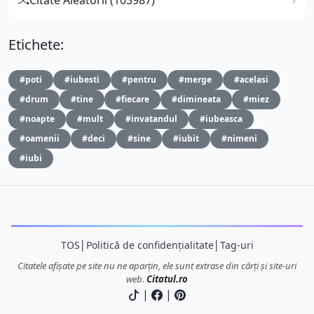
Etichete:
#poti
#iubesti
#pentru
#merge
#acelasi
#drum
#tine
#fiecare
#dimineata
#miez
#noapte
#mult
#invatandul
#iubeasca
#oamenii
#deci
#sine
#iubit
#nimeni
#iubi
TOS
│
Politică de confidențialitate
│
Tag-uri
Citatele afișate pe site nu ne aparțin, ele sunt extrase din cărți și site-uri
web.
Citatul.ro
|
|