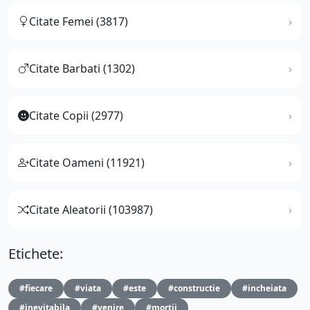
Citate Femei (3817)
Citate Barbati (1302)
Citate Copii (2977)
Citate Oameni (11921)
Citate Aleatorii (103987)
Etichete:
#fiecare
#viata
#este
#constructie
#incheiata
#inevitabila
#venire
#mortii