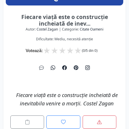
Fiecare viață este o construcție
incheiată de inev...
Autor:
Costel Zagan
| Categorie:
Citate Oameni
Dificultate: Mediu, necesită atenție
★
★
★
★
★
Votează:
(
0
/5 din
0
)
Fiecare viață este o construcție incheiată de
inevitabila venire a morții. Costel Zagan