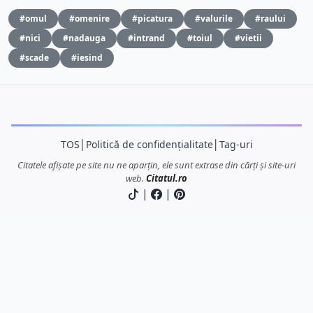
#omul
#omenire
#picatura
#valurile
#raului
#nici
#nadauga
#intrand
#toiul
#vietii
#scade
#iesind
TOS
│
Politică de confidențialitate
│
Tag-uri
Citatele afișate pe site nu ne aparțin, ele sunt extrase din cărți și site-uri
web.
Citatul.ro
|
|