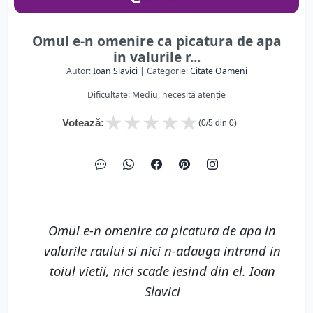
Omul e-n omenire ca picatura de apa
in valurile r...
Autor:
Ioan Slavici
| Categorie:
Citate Oameni
Dificultate: Mediu, necesită atenție
★
★
★
★
★
Votează:
(
0
/5 din
0
)
Omul e-n omenire ca picatura de apa in
valurile raului si nici n-adauga intrand in
toiul vietii, nici scade iesind din el. Ioan
Slavici