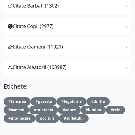
Citate Barbati (1302)
Citate Copii (2977)
Citate Oameni (11921)
Citate Aleatorii (103987)
Etichete:
#fericirea
#gaseste
#legaturile
#dintre
#oameni
#prietenia
#aduce
#lumina
#cele
#intunecate
#colturi
#sufletului