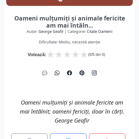
Oameni mulţumiţi şi animale fericite
am mai întâln...
Autor:
George Geafir
| Categorie:
Citate Oameni
Dificultate: Mediu, necesită atenție
★
★
★
★
★
Votează:
(
0
/5 din
0
)
Oameni mulţumiţi şi animale fericite am
mai întâlnit; oameni fericiţi, doar în cărţi.
George Geafir