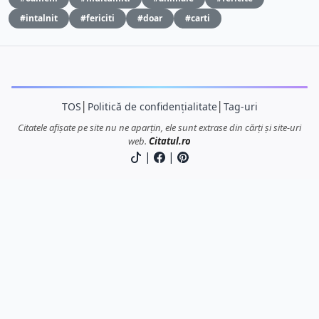
#intalnit
#fericiti
#doar
#carti
TOS
│
Politică de confidențialitate
│
Tag-uri
Citatele afișate pe site nu ne aparțin, ele sunt extrase din cărți și site-uri
web.
Citatul.ro
|
|