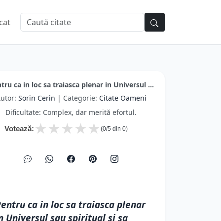
cat
tru ca in loc sa traiasca plenar in Universul ...
utor:
Sorin Cerin
| Categorie:
Citate Oameni
Dificultate: Complex, dar merită efortul.
★
★
★
★
★
Votează:
(
0
/5 din
0
)
entru ca in loc sa traiasca plenar
n Universul sau spiritual si sa