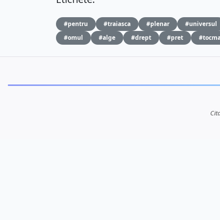
#pentru
#traiasca
#plenar
#universul
#omul
#alge
#drept
#pret
#tocma
Cit