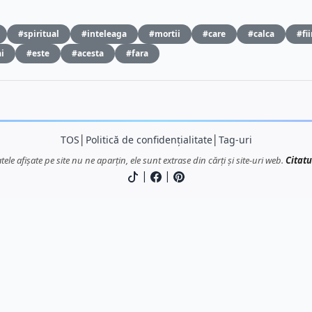
#spiritual
#inteleaga
#mortii
#care
#calca
#fi
i
#este
#acesta
#fara
TOS
│
Politică de confidențialitate
│
Tag-uri
atele afișate pe site nu ne aparțin, ele sunt extrase din cărți și site-uri web.
Citatu
|
|