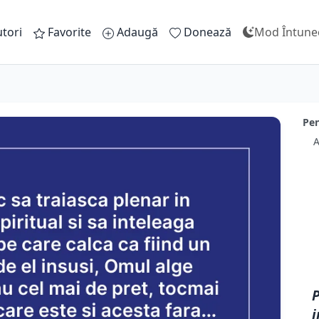
tori
Favorite
Adaugă
Donează
Mod Întune
Pen
A
P
i