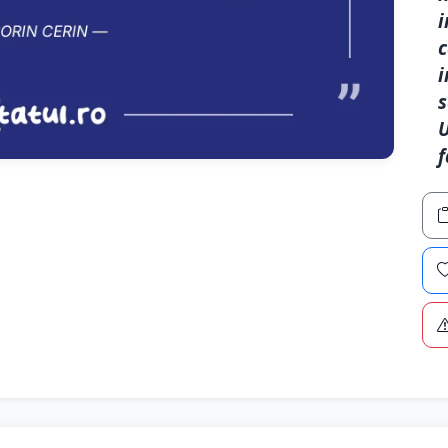
i
c
i
s
U
f