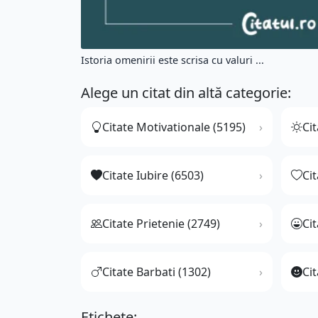
Istoria omenirii este scrisa cu valuri ...
Alege un citat din altă categorie:
Citate Motivationale (5195)
Cit
Citate Iubire (6503)
Ci
Citate Prietenie (2749)
Ci
Citate Barbati (1302)
Cit
Etichete: