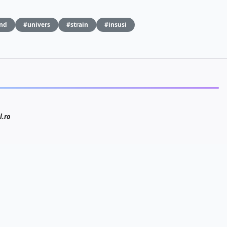
ind
#univers
#strain
#insusi
l.ro