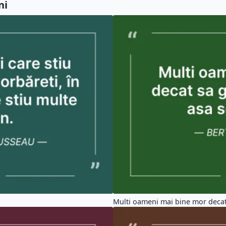
ni
Multi oameni mai bine mor decat