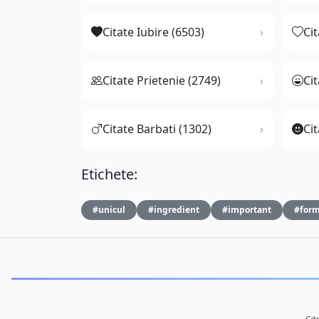
Citate Iubire (6503)
Ci
Citate Prietenie (2749)
Ci
Citate Barbati (1302)
Cit
Etichete:
#unicul
#ingredient
#important
#form