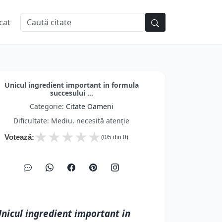
cat
Unicul ingredient important in formula
succesului ...
Categorie:
Citate Oameni
Dificultate: Mediu, necesită atenție
★
★
★
★
★
Votează:
(
0
/5 din
0
)
nicul ingredient important in