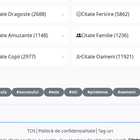
tate Dragoste (2688)
Citate Fericire (5862)
tate Amuzante (1148)
Citate Familie (1236)
ate Copii (2977)
Citate Oameni (11921)
ula
#succesului
#este
#stii
#prietenos
#oamenii
TOS
│
Politică de confidențialitate
│
Tag-uri