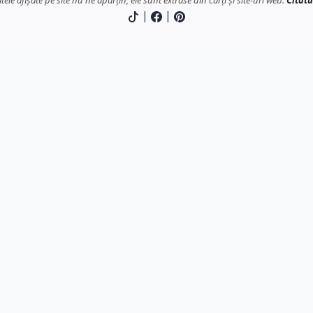
atele afișate pe site nu ne aparțin, ele sunt extrase din cărți și site-uri web.
Citatu
|
|