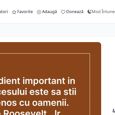
tori
Favorite
Adaugă
Donează
Mod Întune
U