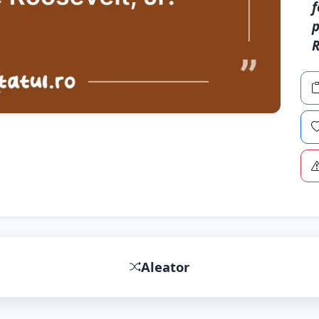
f
p
R
Aleator