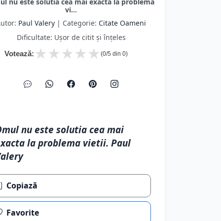
xacta la problema vietii. Paul
alery
Copiază
Favorite
Eroare
Următor