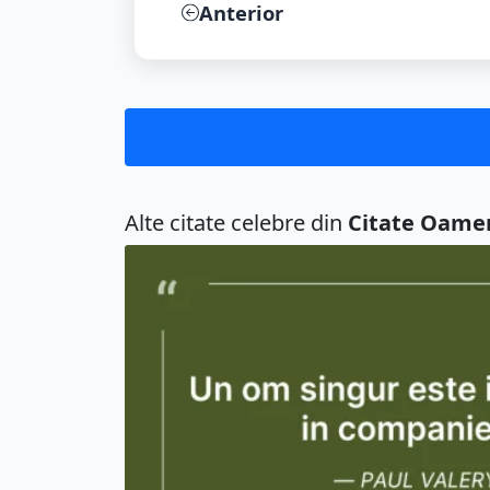
Un om singur este intotdeauna in compani...
Un om care scrie nu e niciodata singur. ...