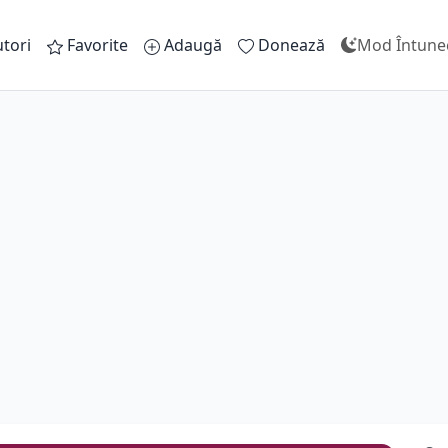
tori
Favorite
Adaugă
Donează
Mod Întune
Omu
A
O