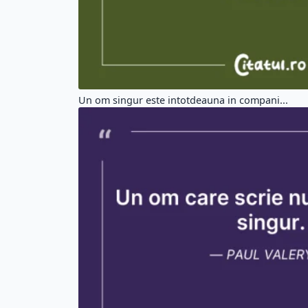
Alege un citat din altă categorie:
Citate Motivationale (5195)
Cit
Citate Iubire (6503)
Ci
Citate Prietenie (2749)
Ci
Citate Barbati (1302)
Cit
Etichete:
#omul
#este
#solutia
#exacta
#pr