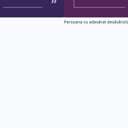
TOS
│
Politică de confidențialitate
│
Tag-uri
atele afișate pe site nu ne aparțin, ele sunt extrase din cărți și site-uri web.
Citatu
|
|