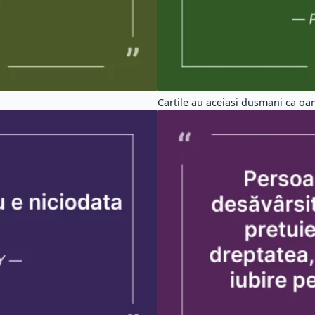
ate Spiritualitate (10602)
Citate Crestine (6161)
tate Dragoste (2688)
Citate Fericire (5862)
tate Amuzante (1148)
Citate Familie (1236)
ate Copii (2977)
Citate Oameni (11921)
oblema
#vietii