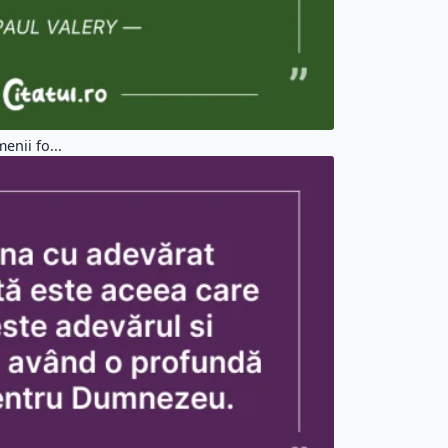
Citate Viata (37550)
Citate Triste (4272)
Citate Femei (3817)
Citate Aleatorii (103987)