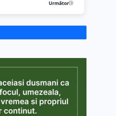
enii fo...
este ac...