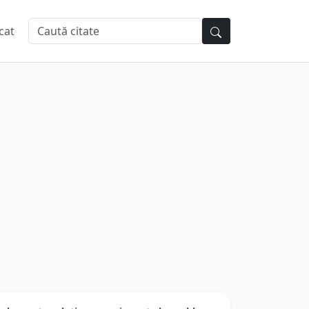
cat
l nu este solutia cea mai exacta la problema
vi...
utor:
Paul Valery
| Categorie:
Citate Oameni
Dificultate: Ușor de citit și înțeles
★
★
★
★
★
Votează:
(
0
/5 din
0
)
mul nu este solutia cea mai