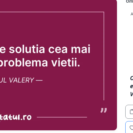
e
V
Aleator