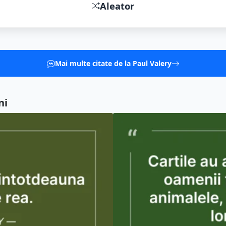
Cartile au aceiasi dusmani ca oam
Persoana cu adevărat desăvârșită 