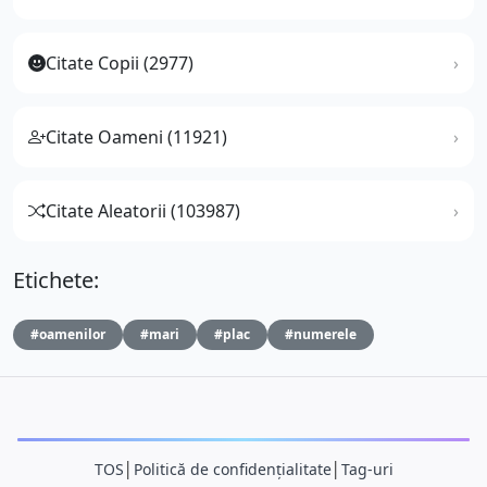
Citate Copii (2977)
Citate Oameni (11921)
Citate Aleatorii (103987)
Etichete:
#oamenilor
#mari
#plac
#numerele
TOS
│
Politică de confidențialitate
│
Tag-uri