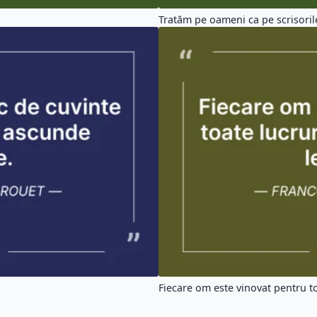
Tratăm pe oameni ca pe scrisorile
Fiecare om este vinovat pentru to