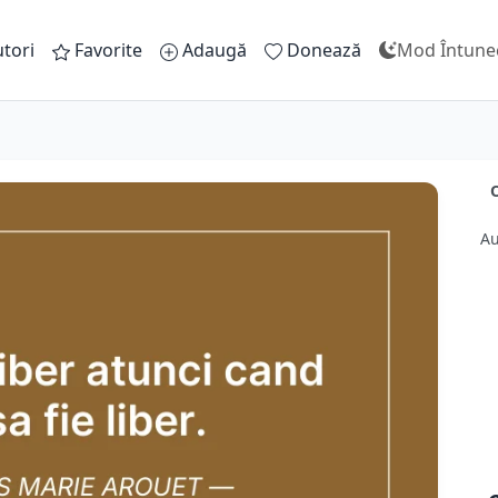
tori
Favorite
Adaugă
Donează
Mod Întune
O
Au