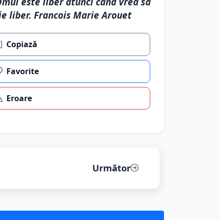
mul este liber atunci cand vrea sa
ie liber. Francois Marie Arouet
Copiază
Favorite
Eroare
Următor