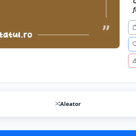
O
f
Aleator