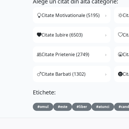
Alege un citat din altă categorie:
Citate Motivationale (5195)
Cit
Citate Iubire (6503)
Ci
Citate Prietenie (2749)
Ci
Citate Barbati (1302)
Cit
Etichete:
#omul
#este
#liber
#atunci
#can