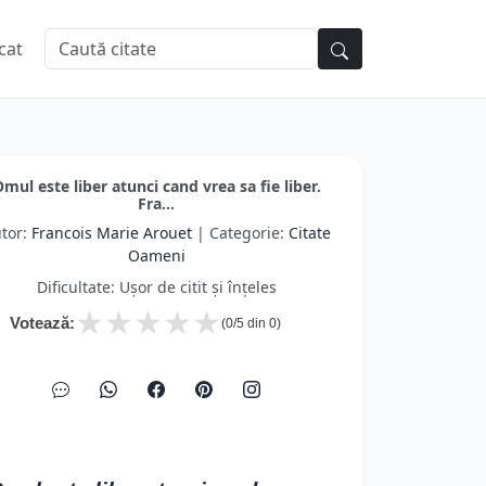
cat
mul este liber atunci cand vrea sa fie liber.
Fra...
tor:
Francois Marie Arouet
| Categorie:
Citate
Oameni
Dificultate: Ușor de citit și înțeles
★
★
★
★
★
Votează:
(
0
/5 din
0
)