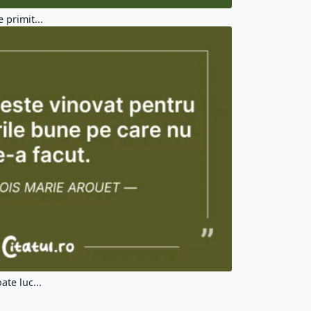
 primit...
ate luc...