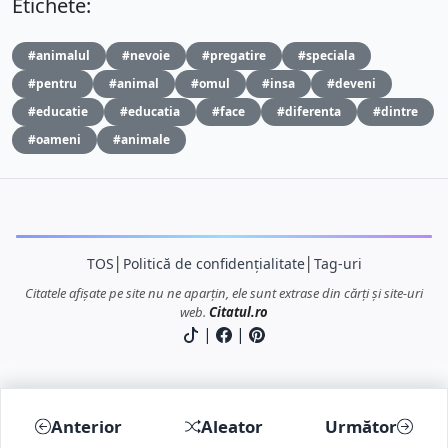
Etichete:
#animalul
#nevoie
#pregatire
#speciala
#pentru
#animal
#omul
#insa
#deveni
#educatie
#educatia
#face
#diferenta
#dintre
#oameni
#animale
TOS
│
Politică de confidențialitate
│
Tag-uri
Citatele afișate pe site nu ne aparțin, ele sunt extrase din cărți și site-uri
web.
Citatul.ro
|
|
Anterior
Aleator
Următor