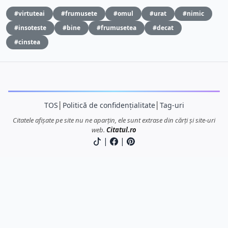
#virtuteai
#frumusete
#omul
#urat
#nimic
#insoteste
#bine
#frumusetea
#decat
#cinstea
TOS
│
Politică de confidențialitate
│
Tag-uri
Citatele afișate pe site nu ne aparțin, ele sunt extrase din cărți și site-uri
web.
Citatul.ro
|
|