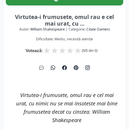
Virtutea-i frumusete, omul rau e cel
mai urat, cu ...
Autor:
William Shakespeare
| Categorie:
Citate Oameni
Dificultate: Mediu, necesită atenție
★
★
★
★
★
Votează:
(
0
/5 din
0
)
Virtutea-i frumusete, omul rau e cel mai
urat, cu nimic nu se mai insoteste mai bine
frumusetea decat cu cinstea. William
Shakespeare