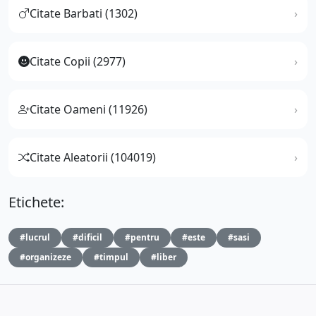
Citate Barbati (1302)
Citate Copii (2977)
Citate Oameni (11926)
Citate Aleatorii (104019)
Etichete:
#lucrul
#dificil
#pentru
#este
#sasi
#organizeze
#timpul
#liber