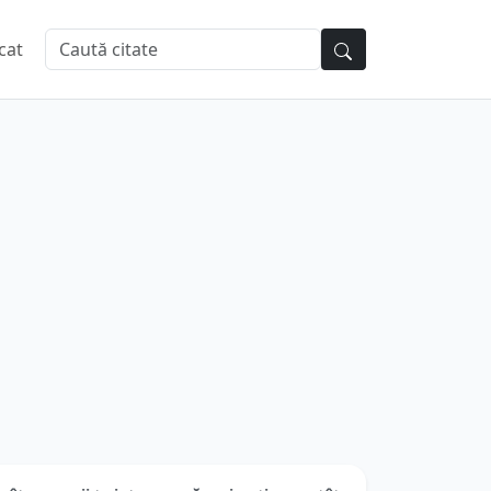
cat
cât oamenii te interesează mai puțin, cu atât
d...
utor:
Emil Cioran
| Categorie:
Citate Oameni
Dificultate: Mediu, necesită atenție
★
★
★
★
★
Votează:
(
0
/5 din
0
)
u cât oamenii te interesează mai