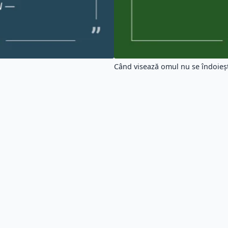
TOS
│
Politică de confidențialitate
│
Tag-uri
atele afișate pe site nu ne aparțin, ele sunt extrase din cărți și site-uri web.
Citatu
|
|