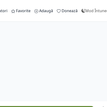
tori
Favorite
Adaugă
Donează
Mod Întune
Cu 
A
C