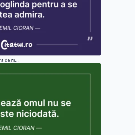
 nicio...
Citate Viata (37550)
Citate Triste (4272)
Citate Femei (3817)
Citate Aleatorii (103987)
ti
#incepi
#balbai