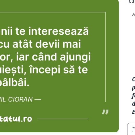
p
f
d
E
Aleator