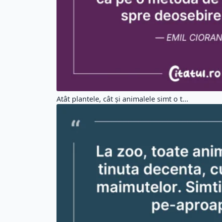
La zoo, toate animalele au o tinuta dece...
Alege un citat din altă categorie:
Citate Motivationale (5195)
Cit
Citate Iubire (6503)
Ci
Citate Prietenie (2749)
Ci
Citate Barbati (1302)
Cit
Etichete:
#oamenii
#intereseaza
#putin
#atat