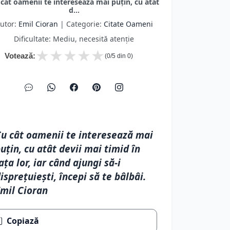
uțin, cu atât devii mai timid în
ața lor, iar când ajungi să-i
isprețuiești, începi să te bâlbâi.
mil Cioran
Copiază
Favorite
Eroare
Următor