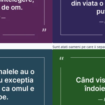
Când visează omul nu se îndoiește
ate Spiritualitate (10602)
Citate Crestine (6161)
tate Dragoste (2688)
Citate Fericire (5862)
tate Amuzante (1148)
Citate Familie (1236)
ate Copii (2977)
Citate Oameni (11921)
#devii
#timid
#fata
#cand
#ajungi
#dispretuies