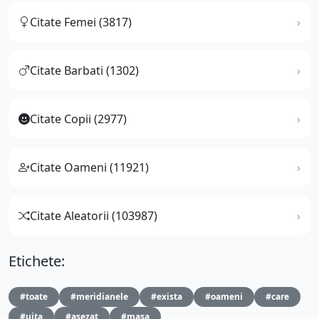
Citate Femei (3817)
Citate Barbati (1302)
Citate Copii (2977)
Citate Oameni (11921)
Citate Aleatorii (103987)
Etichete:
#toate
#meridianele
#exista
#oameni
#care
#uita
#asezat
#masa