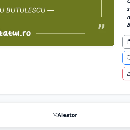
O
s
m
B
Aleator