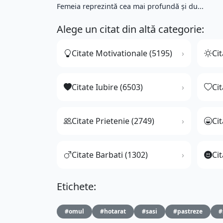
Femeia reprezintă cea mai profundă și du...
Alege un citat din altă categorie:
Citate Motivationale (5195)
Cit
Citate Iubire (6503)
Ci
Citate Prietenie (2749)
Ci
Citate Barbati (1302)
Cit
Etichete:
#omul
#hotarat
#sasi
#pastreze
#