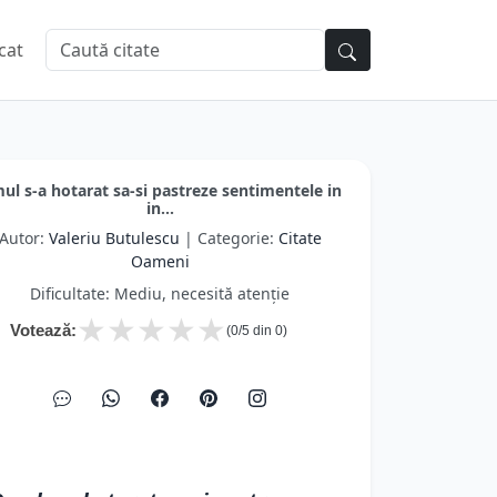
cat
ul s-a hotarat sa-si pastreze sentimentele in
in...
Autor:
Valeriu Butulescu
| Categorie:
Citate
Oameni
Dificultate: Mediu, necesită atenție
★
★
★
★
★
Votează:
(
0
/5 din
0
)