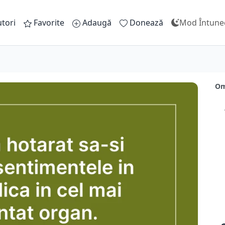
tori
Favorite
Adaugă
Donează
Mod Întune
Om