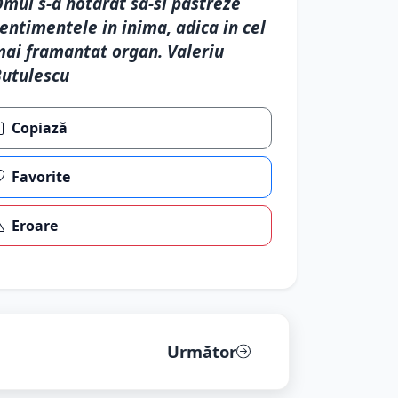
mul s-a hotarat sa-si pastreze
entimentele in inima, adica in cel
ai framantat organ. Valeriu
utulescu
Copiază
Favorite
Eroare
Următor