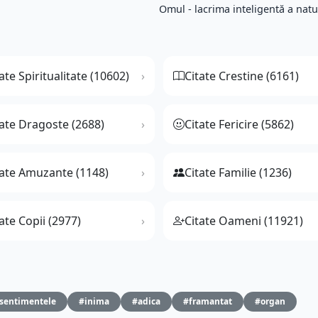
Omul - lacrima inteligentă a naturi
ate Spiritualitate (10602)
Citate Crestine (6161)
tate Dragoste (2688)
Citate Fericire (5862)
tate Amuzante (1148)
Citate Familie (1236)
ate Copii (2977)
Citate Oameni (11921)
sentimentele
#inima
#adica
#framantat
#organ