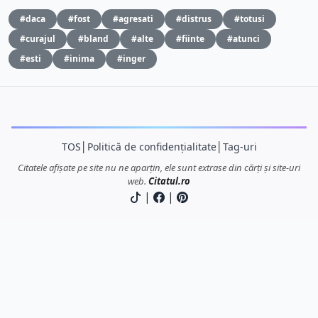
#daca
#fost
#agresati
#distrus
#totusi
#curajul
#bland
#alte
#fiinte
#atunci
#esti
#inima
#inger
TOS
│
Politică de confidențialitate
│
Tag-uri
Citatele afișate pe site nu ne aparțin, ele sunt extrase din cărți și site-uri
web.
Citatul.ro
|
|