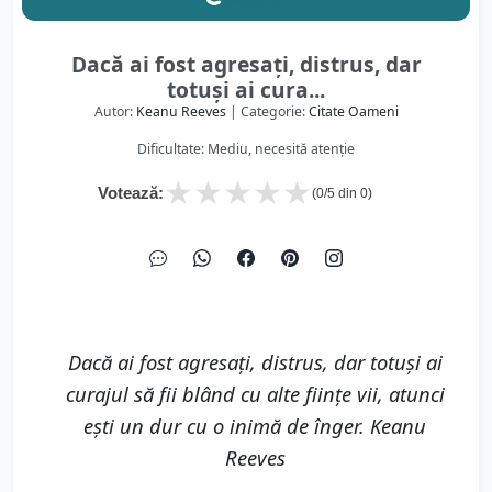
Dacă ai fost agresați, distrus, dar
totuși ai cura...
Autor:
Keanu Reeves
| Categorie:
Citate Oameni
Dificultate: Mediu, necesită atenție
★
★
★
★
★
Votează:
(
0
/5 din
0
)
Dacă ai fost agresați, distrus, dar totuși ai
curajul să fii blând cu alte ființe vii, atunci
ești un dur cu o inimă de înger. Keanu
Reeves