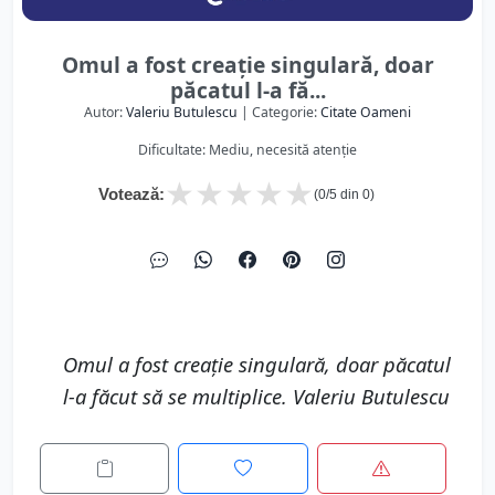
Omul a fost creație singulară, doar
păcatul l-a fă...
Autor:
Valeriu Butulescu
| Categorie:
Citate Oameni
Dificultate: Mediu, necesită atenție
★
★
★
★
★
Votează:
(
0
/5 din
0
)
Omul a fost creație singulară, doar păcatul
l-a făcut să se multiplice. Valeriu Butulescu