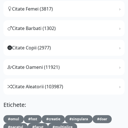
Citate Femei (3817)
Citate Barbati (1302)
Citate Copii (2977)
Citate Oameni (11921)
Citate Aleatorii (103987)
Etichete:
#omul
#fost
#creatie
#singulara
#doar
#pacatul
#facut
#multiplice