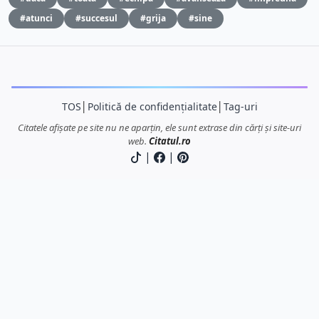
#atunci
#succesul
#grija
#sine
TOS
│
Politică de confidențialitate
│
Tag-uri
Citatele afișate pe site nu ne aparțin, ele sunt extrase din cărți și site-uri
web.
Citatul.ro
|
|