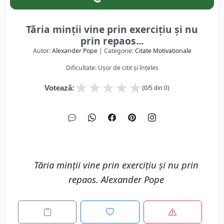
Tăria minţii vine prin exerciţiu şi nu
prin repaos...
Autor:
Alexander Pope
| Categorie:
Citate Motivationale
Dificultate: Ușor de citit și înțeles
★
★
★
★
★
Votează:
(
0
/5 din
0
)
Tăria minţii vine prin exerciţiu şi nu prin
repaos. Alexander Pope