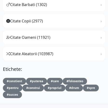
Citate Barbati (1302)
Citate Copii (2977)
Citate Oameni (11921)
Citate Aleatorii (103987)
Etichete:
#constient
#puterea
#care
#folosesteo
#pentru
#construi
#propriul
#drum
#spre
#succes