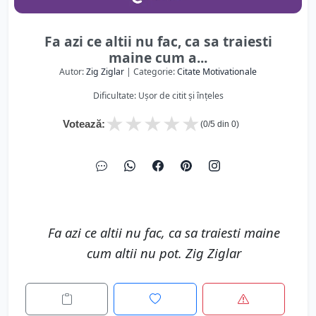
Fa azi ce altii nu fac, ca sa traiesti
maine cum a...
Autor:
Zig Ziglar
| Categorie:
Citate Motivationale
Dificultate: Ușor de citit și înțeles
★
★
★
★
★
Votează:
(
0
/5 din
0
)
Fa azi ce altii nu fac, ca sa traiesti maine
cum altii nu pot. Zig Ziglar