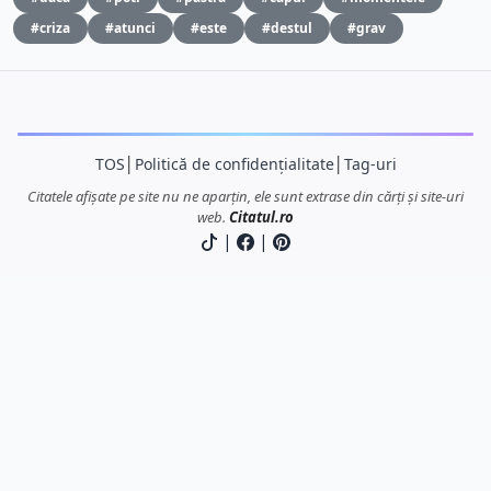
#criza
#atunci
#este
#destul
#grav
TOS
│
Politică de confidențialitate
│
Tag-uri
Citatele afișate pe site nu ne aparțin, ele sunt extrase din cărți și site-uri
web.
Citatul.ro
|
|