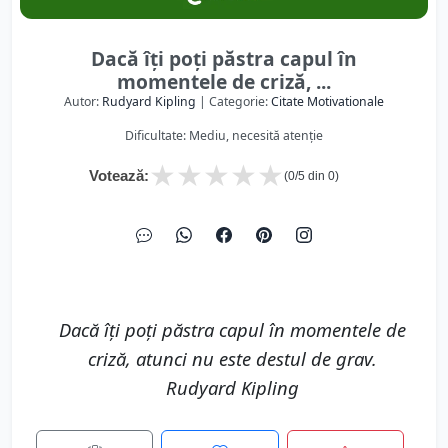
Dacă îți poți păstra capul în
momentele de criză, ...
Autor:
Rudyard Kipling
| Categorie:
Citate Motivationale
Dificultate: Mediu, necesită atenție
★
★
★
★
★
Votează:
(
0
/5 din
0
)
Dacă îți poți păstra capul în momentele de
criză, atunci nu este destul de grav.
Rudyard Kipling