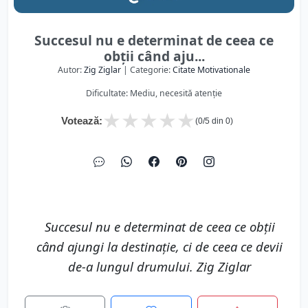
Succesul nu e determinat de ceea ce
obții când aju...
Autor:
Zig Ziglar
| Categorie:
Citate Motivationale
Dificultate: Mediu, necesită atenție
★
★
★
★
★
Votează:
(
0
/5 din
0
)
Succesul nu e determinat de ceea ce obții
când ajungi la destinație, ci de ceea ce devii
de-a lungul drumului. Zig Ziglar