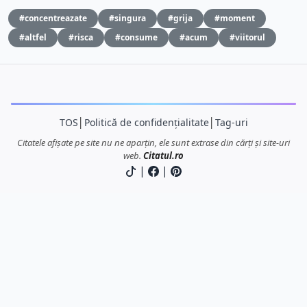
#concentreazate
#singura
#grija
#moment
#altfel
#risca
#consume
#acum
#viitorul
TOS
│
Politică de confidențialitate
│
Tag-uri
Citatele afișate pe site nu ne aparțin, ele sunt extrase din cărți și site-uri
web.
Citatul.ro
|
|