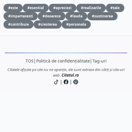
#este
#esential
#apreciezi
#realizarile
#tale
#impartasesti
#deoarece
#lauda
#sustinerea
#contribuie
#cresterea
#personala
TOS
│
Politică de confidențialitate
│
Tag-uri
Citatele afișate pe site nu ne aparțin, ele sunt extrase din cărți și site-uri
web.
Citatul.ro
|
|