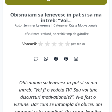
Obisnuiam sa lenevesc in pat si sa ma
intreb: “Voi...
Autor:
Jennifer Lawrence
| Categorie:
Citate Motivationale
Dificultate: Profund, necesită timp de gândire
★
★
★
★
★
Votează:
(
0
/5 din
0
)
Obisnuiam sa lenevesc in pat si sa ma
intreb: “Voi fi o vedeta TV? Sau voi tine
discursuri motivationale?”. N-a fost o
viziune. Dar cum se intampla de obicei, am
ingropat asta, gandind: Da, sigur. Jennifer