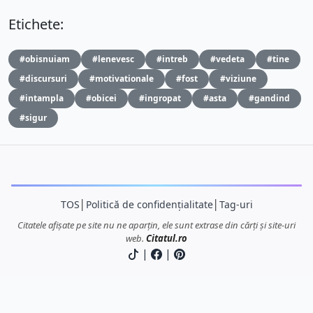
Etichete:
#obisnuiam
#lenevesc
#intreb
#vedeta
#tine
#discursuri
#motivationale
#fost
#viziune
#intampla
#obicei
#ingropat
#asta
#gandind
#sigur
TOS
│
Politică de confidențialitate
│
Tag-uri
Citatele afișate pe site nu ne aparțin, ele sunt extrase din cărți și site-uri
web.
Citatul.ro
|
|