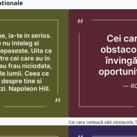
ationale
Cei care cedează văd obstacole, în