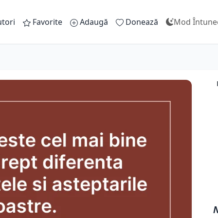
tori
Favorite
Adaugă
Donează
Mod Întune
N