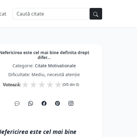
cat
Nefericirea este cel mai bine definita drept
difer...
Categorie:
Citate Motivationale
Dificultate: Mediu, necesită atenție
★
★
★
★
★
Votează:
(
0
/5 din
0
)
efericirea este cel mai bine