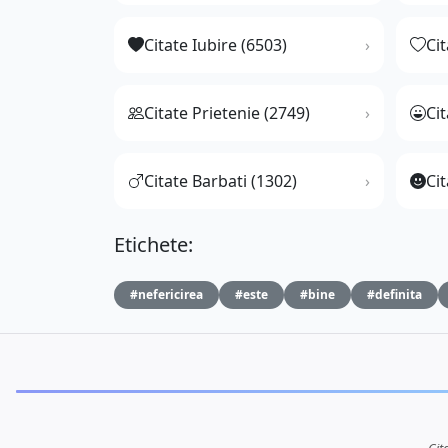
Citate Iubire (6503)
Ci
Citate Prietenie (2749)
Ci
Citate Barbati (1302)
Cit
Etichete:
#nefericirea
#este
#bine
#definita