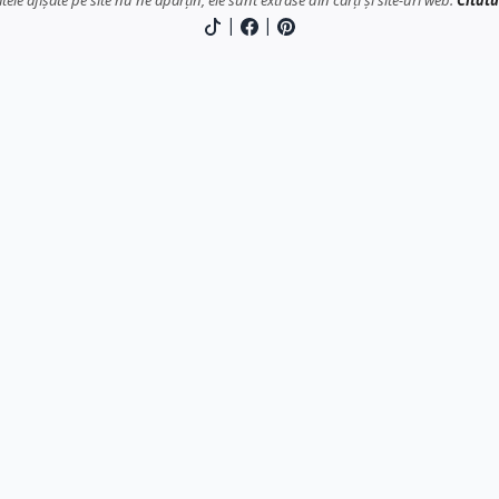
atele afișate pe site nu ne aparțin, ele sunt extrase din cărți și site-uri web.
Citatu
|
|