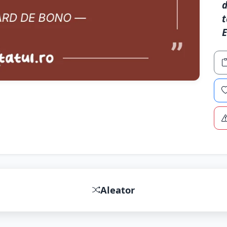
d
t
Aleator