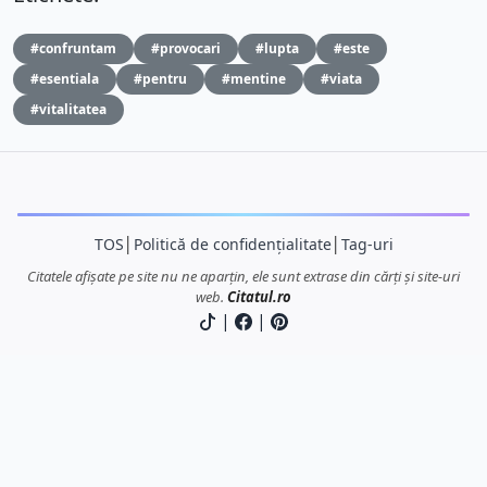
#confruntam
#provocari
#lupta
#este
#esentiala
#pentru
#mentine
#viata
#vitalitatea
TOS
│
Politică de confidențialitate
│
Tag-uri
Citatele afișate pe site nu ne aparțin, ele sunt extrase din cărți și site-uri
web.
Citatul.ro
|
|