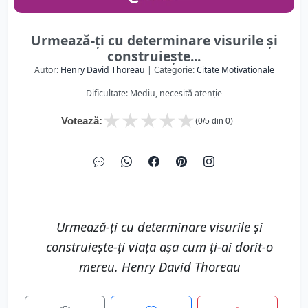
Urmează-ți cu determinare visurile și
construiește...
Autor:
Henry David Thoreau
| Categorie:
Citate Motivationale
Dificultate: Mediu, necesită atenție
★
★
★
★
★
Votează:
(
0
/5 din
0
)
Urmează-ți cu determinare visurile și
construiește-ți viața așa cum ți-ai dorit-o
mereu. Henry David Thoreau