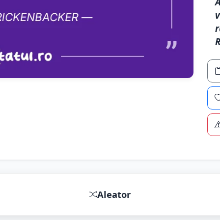
A
v
r
R
Aleator