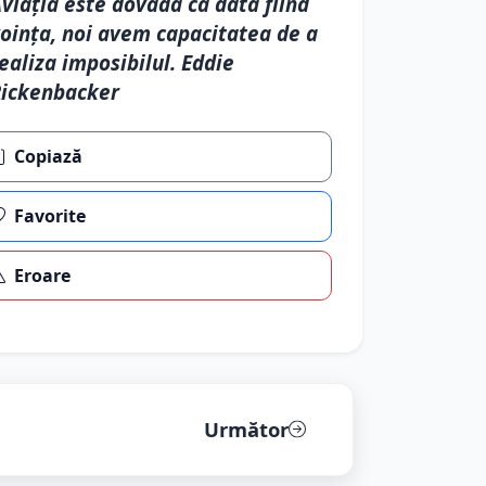
viaţia este dovada că dată fiind
oinţa, noi avem capacitatea de a
ealiza imposibilul. Eddie
ickenbacker
Copiază
Favorite
Eroare
Următor