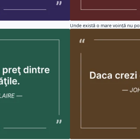
Unde există o mare voinţă nu pot 