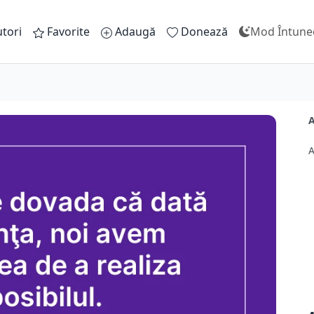
tori
Favorite
Adaugă
Donează
Mod Întune
A
A