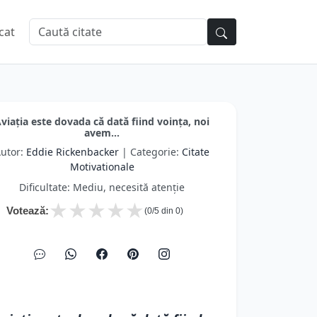
cat
viaţia este dovada că dată fiind voinţa, noi
avem...
utor:
Eddie Rickenbacker
| Categorie:
Citate
Motivationale
Dificultate: Mediu, necesită atenție
★
★
★
★
★
Votează:
(
0
/5 din
0
)