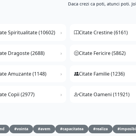
Daca crezi ca poti, atunci poti. Jo
ate Spiritualitate (10602)
Citate Crestine (6161)
tate Dragoste (2688)
Citate Fericire (5862)
tate Amuzante (1148)
Citate Familie (1236)
ate Copii (2977)
Citate Oameni (11921)
ind
#vointa
#avem
#capacitatea
#realiza
#imposibi