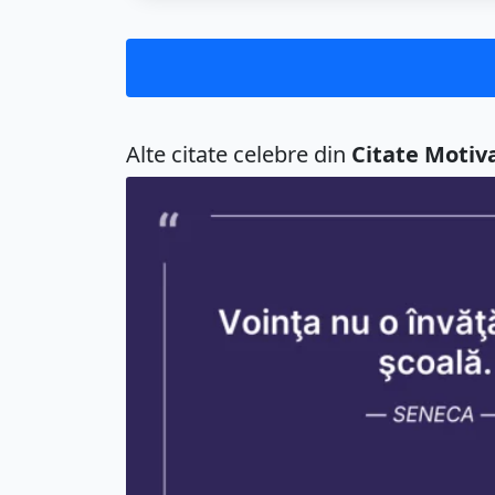
Alte citate celebre din
Citate Motiv