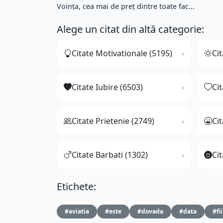
Voinţa, cea mai de preţ dintre toate fac...
Alege un citat din altă categorie:
Citate Motivationale (5195)
Cit
Citate Iubire (6503)
Ci
Citate Prietenie (2749)
Ci
Citate Barbati (1302)
Cit
Etichete:
#aviatia
#este
#dovada
#data
#fi