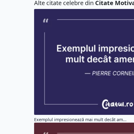
Alte citate celebre din
Citate Motiv
Exemplul impresionează mai mult decât am...