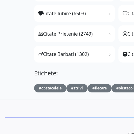
Citate Iubire (6503)
Ci
Citate Prietenie (2749)
Ci
Citate Barbati (1302)
Cit
Etichete:
#obstacolele
#strivi
#fiecare
#obstacol