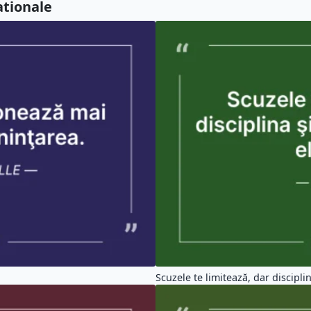
ationale
Scuzele te limitează, dar disciplina