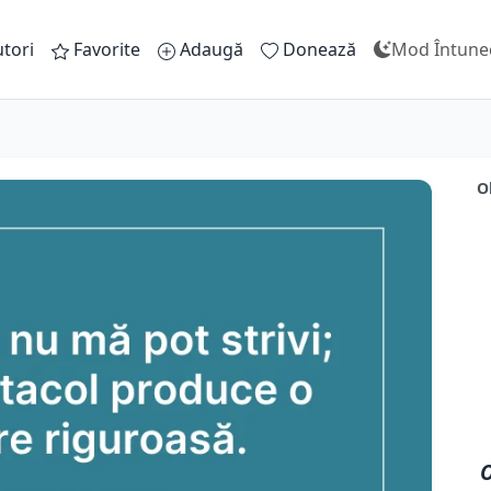
tori
Favorite
Adaugă
Donează
Mod Întune
O
O