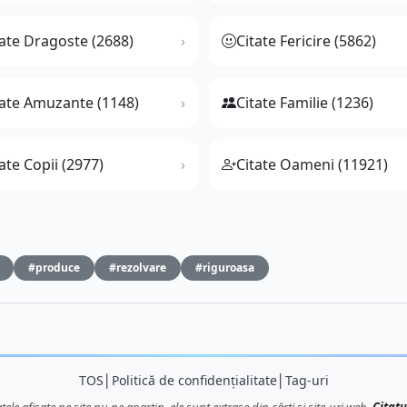
tate Dragoste (2688)
Citate Fericire (5862)
tate Amuzante (1148)
Citate Familie (1236)
ate Copii (2977)
Citate Oameni (11921)
#produce
#rezolvare
#riguroasa
TOS
│
Politică de confidențialitate
│
Tag-uri