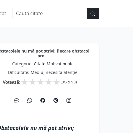
cat
bstacolele nu mă pot strivi; fiecare obstacol
pro...
Categorie:
Citate Motivationale
Dificultate: Mediu, necesită atenție
★
★
★
★
★
Votează:
(
0
/5 din
0
)
bstacolele nu mă pot strivi;