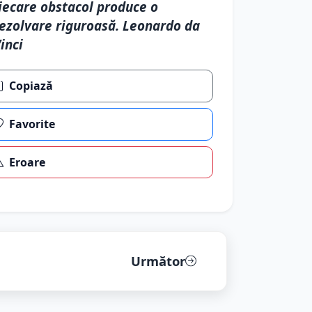
iecare obstacol produce o
ezolvare riguroasă. Leonardo da
inci
Copiază
Favorite
Eroare
Următor