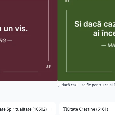
Și dacă cazi... să fie pentru că ai î
ate Spiritualitate (10602)
Citate Crestine (6161)