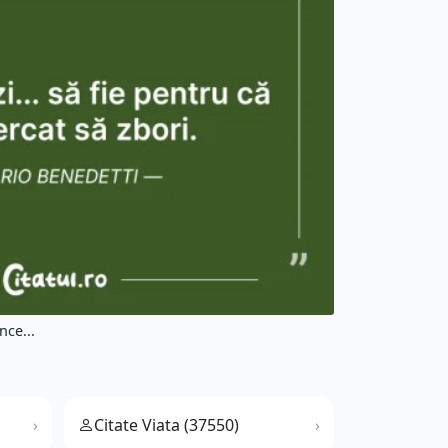
nce...
Citate Viata (37550)