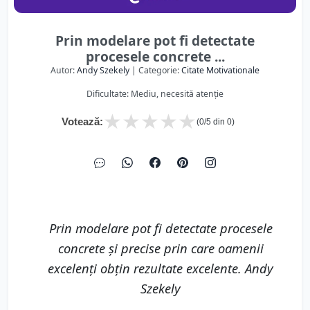
Prin modelare pot fi detectate
procesele concrete ...
Autor:
Andy Szekely
| Categorie:
Citate Motivationale
Dificultate: Mediu, necesită atenție
★
★
★
★
★
Votează:
(
0
/5 din
0
)
Prin modelare pot fi detectate procesele
concrete şi precise prin care oamenii
excelenţi obţin rezultate excelente. Andy
Szekely