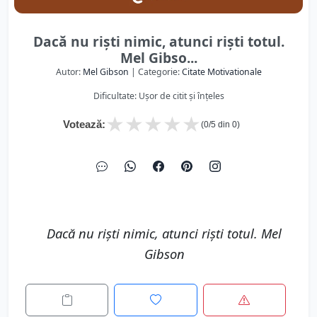
Dacă nu riști nimic, atunci riști totul.
Mel Gibso...
Autor:
Mel Gibson
| Categorie:
Citate Motivationale
Dificultate: Ușor de citit și înțeles
★
★
★
★
★
Votează:
(
0
/5 din
0
)
Dacă nu riști nimic, atunci riști totul. Mel
Gibson