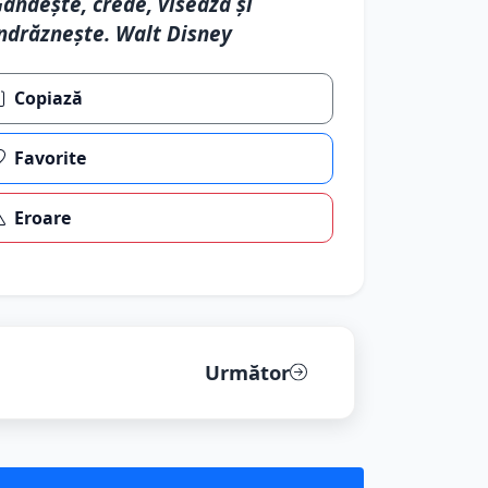
ândește, crede, visează și
ndrăznește. Walt Disney
Copiază
Favorite
Eroare
Următor