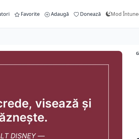
tori
Favorite
Adaugă
Donează
Mod Întune
G