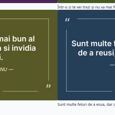
Într-o zi te vei trezi și nu va mai fi
Sunt multe feluri de a esua, dar d