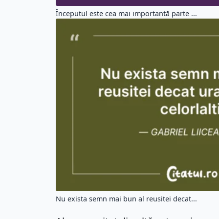
Începutul este cea mai importantă parte ...
Nu exista semn mai bun al reusitei decat...