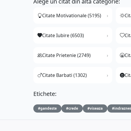
Alege un citat din altă categorie:
Citate Motivationale (5195)
Cit
Citate Iubire (6503)
Ci
Citate Prietenie (2749)
Ci
Citate Barbati (1302)
Cit
Etichete:
#gandeste
#crede
#viseaza
#indrazne