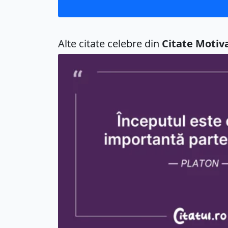
Alte citate celebre din
Citate Motiv