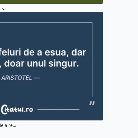
 s...
e a re...