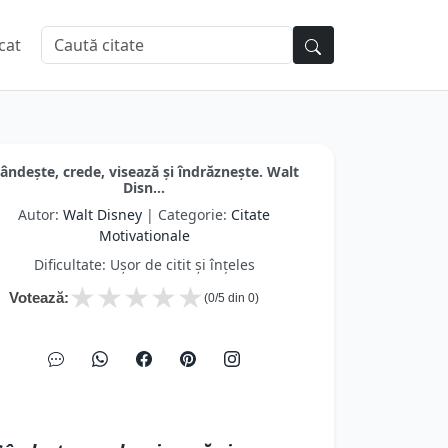
cat
ândește, crede, visează și îndrăznește. Walt
Disn...
Autor:
Walt Disney
| Categorie:
Citate
Motivationale
Dificultate: Ușor de citit și înțeles
★
★
★
★
★
Votează:
(
0
/5 din
0
)