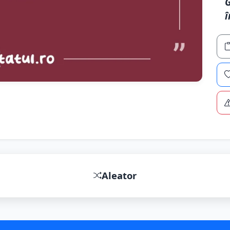
G
î
Aleator