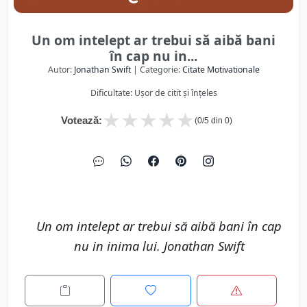
Un om intelept ar trebui să aibă bani
în cap nu in...
Autor:
Jonathan Swift
| Categorie:
Citate Motivationale
Dificultate: Ușor de citit și înțeles
★
★
★
★
★
Votează:
(
0
/5 din
0
)
Un om intelept ar trebui să aibă bani în cap
nu in inima lui. Jonathan Swift